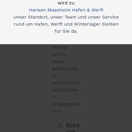
wird zu
werden
Hansen Maasholm Hafen & Werft
gelöscht,
Unser Standort, unser Team und unser Service
sobald Ihre
rund um Hafen, Werft und Winterlager bleiben
Anfrage
für Sie da.
abschließen
d bearbeitet
wurde,
sofern
keine
gesetzliche
n
Aufbewahru
ngspflichte
n
entgegenste
hen.
Kont