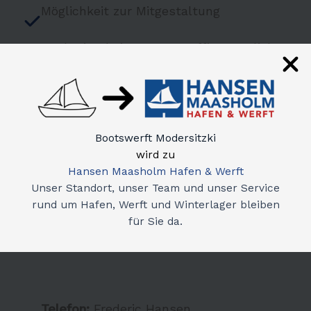
Möglichkeit zur Mitgestaltung
Nach Einarbeitung Homeoffice möglich
Bootswerft Modersitzki
wird zu
Interesse geweckt?
Hansen Maasholm Hafen & Werft
Dann bewirb dich gerne per E-Mail bei uns.
Unser Standort, unser Team und unser Service
Schreib uns kurz, wer du bist, welche Erfahrung
rund um Hafen, Werft und Winterlager bleiben
du mitbringst und warum du Lust hast, Hansen
für Sie da.
Maasholm im Büro zu unterstützen.
Telefon:
Frederic Hansen